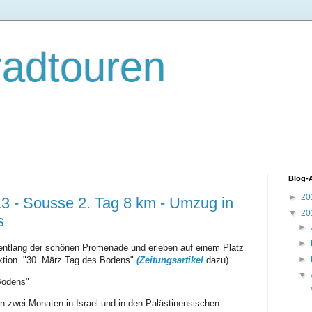
radtouren
Blog-
►
20
3 - Sousse 2. Tag 8 km - Umzug in
▼
20
s
►
►
 entlang der schönen Promenade und erleben auf einem Platz
►
aktion "30. März Tag des Bodens"
(Zeitungsartikel
dazu).
▼
Bodens"
n zwei Monaten in Israel und in den Palästinensischen