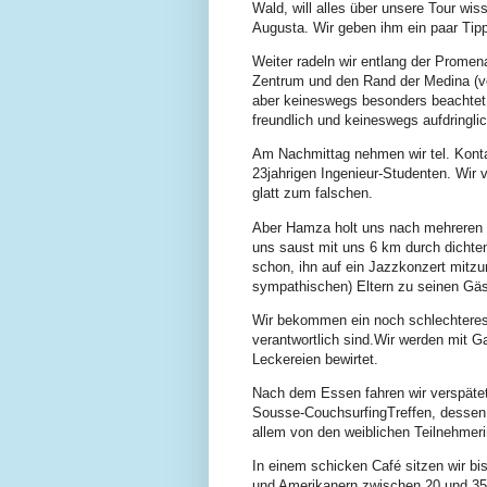
Wald, will alles über unsere Tour wis
Augusta. Wir geben ihm ein paar Tip
Weiter radeln wir entlang der Prome
Zentrum und den Rand der Medina (v
aber keineswegs besonders beachtet.
freundlich und keineswegs aufdringlic
Am Nachmittag nehmen wir tel. Kon
23jahrigen Ingenieur-Studenten. Wir 
glatt zum falschen.
Aber Hamza holt uns nach mehreren T
uns saust mit uns 6 km durch dichten
schon, ihn auf ein Jazzkonzert mitz
sympathischen) Eltern zu seinen Gäs
Wir bekommen ein noch schlechteres 
verantwortlich sind.Wir werden mit 
Leckereien bewirtet.
Nach dem Essen fahren wir verspätet
Sousse-CouchsurfingTreffen, dessen 
allem von den weiblichen Teilnehmer
In einem schicken Café sitzen wir bi
und Amerikanern zwischen 20 und 35,