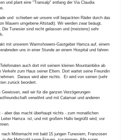
sen und plant eine "Transalp" entlang der Via Claudia
ps.
nade und schieben wir unsere voll bepackten Räder durch das
on Mauern umgebene Altstadt). Wir werden zwar beäugt,
 Die Tunesier sind recht gelassen und (meistens) sehr
h.
takt mit unserem Warmshowers-Gastgeber Hamza auf, einem
verabreden uns in einer Stunde an einem Hospital und fahren
elefonaten auch dort mit seinem kleinen Mountainbike ab
 Verkehr zum Haus seiner Eltern. Dort wartet seine Freundin
unehmen. Daraus wird aber nichts. Er wird von seinen (sehr
ten zurück beordert.
Gewissen, weil wir für die ganzen Verzögerungen
Gastfreundschaft verwöhnt und mit Calamari und anderen
 - aber das macht überhaupt nichts - zum monatlichen
Leiter Hamza ist, und mit großem Hallo begrüßt wird, vor
innen.
s nach Mitternacht mit bald 15 jungen Tunesiern, Franzosen
 in der Mehrzahl junge Frauen, zusammen. Alle super