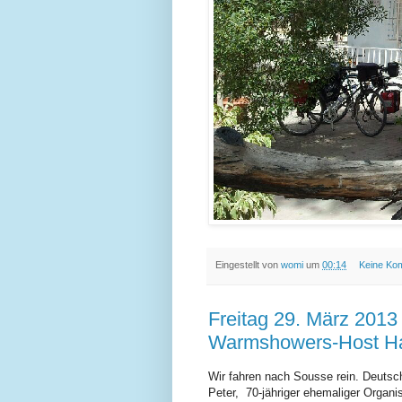
Eingestellt von
womi
um
00:14
Keine Ko
Freitag 29. März 2013
Warmshowers-Host 
Wir fahren nach Sousse rein. Deutsc
Peter, 70-jähriger ehemaliger Organ