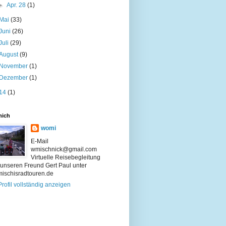
►
Apr. 28
(1)
Mai
(33)
Juni
(26)
Juli
(29)
August
(9)
November
(1)
Dezember
(1)
14
(1)
mich
womi
E-Mail
wmischnick@gmail.com
Virtuelle Reisebegleitung
 unseren Freund Gert Paul unter
/mischisradtouren.de
rofil vollständig anzeigen