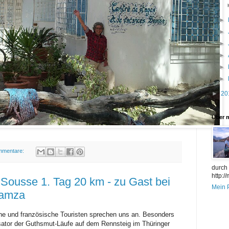
►
►
►
►
►
►
►
20
Über 
mmentare:
durch
http:/
 Sousse 1. Tag 20 km - zu Gast bei
Mein P
Hamza
he und französische Touristen sprechen uns an. Besonders
isator der Guthsmut-Läufe auf dem Rennsteig im Thüringer