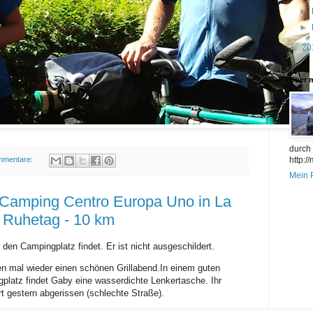
►
►
►
20
Über 
durch
mmentare:
http:/
Mein P
 Camping Centro Europa Uno in La
 Ruhetag - 10 km
den Campingplatz findet. Er ist nicht ausgeschildert.
n mal wieder einen schönen Grillabend.In einem guten
latz findet Gaby eine wasserdichte Lenkertasche. Ihr
hrt gestern abgerissen (schlechte Straße).