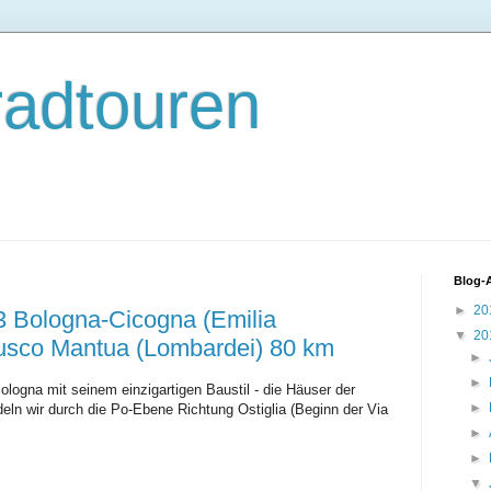
radtouren
Blog-
►
20
3 Bologna-Cicogna (Emilia
▼
20
usco Mantua (Lombardei) 80 km
►
►
logna mit seinem einzigartigen Baustil - die Häuser der
►
deln wir durch die Po-Ebene Richtung Ostiglia (Beginn der Via
►
►
▼