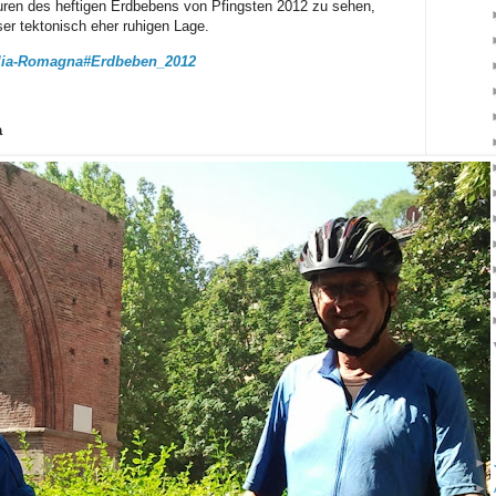
uren des heftigen Erdbebens von Pfingsten 2012 zu sehen,
ser tektonisch eher ruhigen Lage.
milia-Romagna#Erdbeben_2012
a
►
►