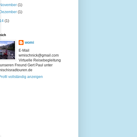
November
(1)
Dezember
(1)
14
(1)
mich
womi
E-Mail
wmischnick@gmail.com
Virtuelle Reisebegleitung
 unseren Freund Gert Paul unter
/mischisradtouren.de
rofil vollständig anzeigen