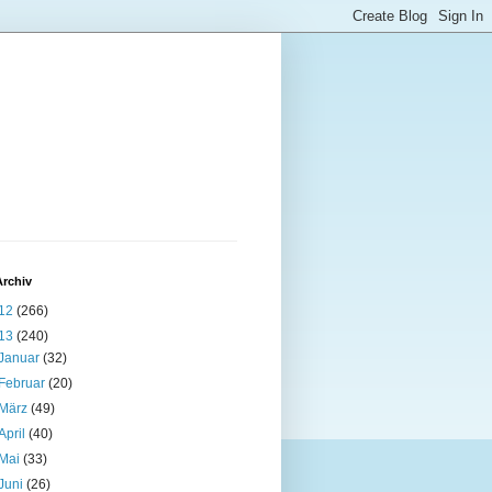
Archiv
12
(266)
13
(240)
Januar
(32)
Februar
(20)
März
(49)
April
(40)
Mai
(33)
Juni
(26)